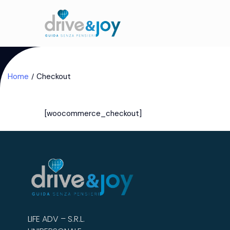
Home
Checkout
[woocommerce_checkout]
LIFE ADV – S.R.L.