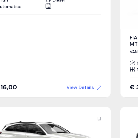
utomatico
FI
MT
VAN
16,00
€
View Details