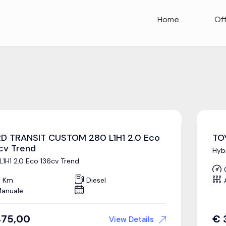
Home
Of
D TRANSIT CUSTOM 280 L1H1 2.0 Eco
TO
cv Trend
Hyb
L1H1 2.0 Eco 136cv Trend
 Km
Diesel
anuale
475,00
€
View Details