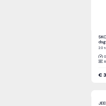
SKO
dsg
2.0 
0
A
€
JEE