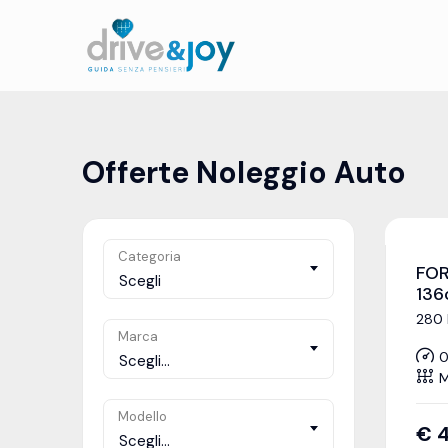
Offerte Noleggio Auto
Categoria
FOR
Scegli
136
280 
Marca
0
Scegli...
M
Modello
€
Scegli...