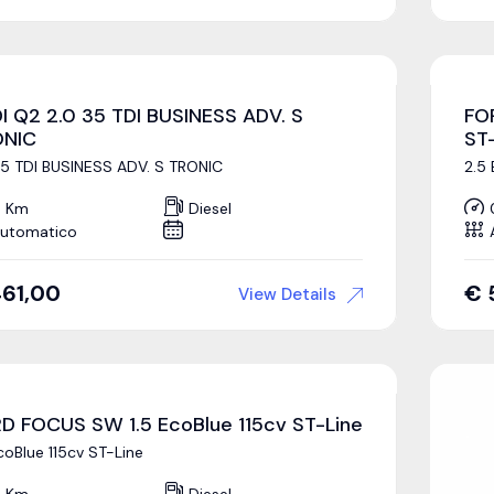
I Q2 2.0 35 TDI BUSINESS ADV. S
FO
ONIC
ST
35 TDI BUSINESS ADV. S TRONIC
2.5
 Km
Diesel
utomatico
61,00
€
View Details
D FOCUS SW 1.5 EcoBlue 115cv ST-Line
coBlue 115cv ST-Line
 Km
Diesel