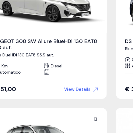
GEOT 308 SW Allure BlueHDi 130 EAT8
DS
 aut.
Blu
re BlueHDi 130 EAT8 S&S aut.
 Km
Diesel
utomatico
51,00
€
View Details