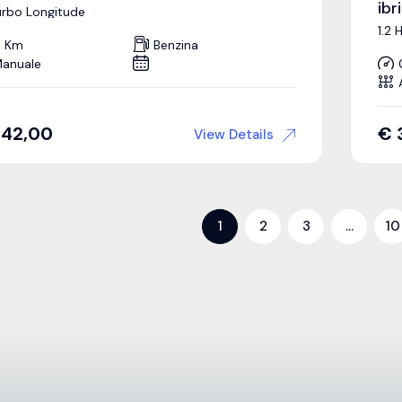
ib
Turbo Longitude
1.2 
 Km
Benzina
anuale
342,00
€
View Details
1
2
3
…
10