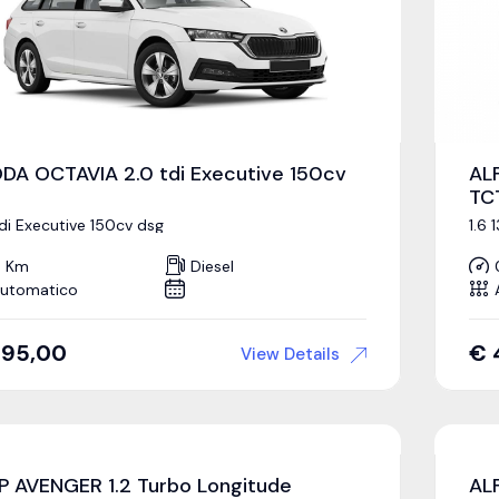
DA OCTAVIA 2.0 tdi Executive 150cv
AL
TC
tdi Executive 150cv dsg
1.6 
 Km
Diesel
utomatico
395,00
€
View Details
P AVENGER 1.2 Turbo Longitude
AL