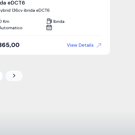
rida eDCT6
Hybrid 136cv ibrida eDCT6
0 Km
Ibrida
Automatico
365,00
View Details