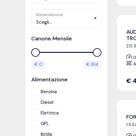
Alimentazione
Scegli...
AUD
TR
Canone Mensile
2.0 
0
A
€
0
€
814
Alimentazione
€
4
Benzina
Diesel
Elettrica
FOR
GPL
1.5 E
Ibrida
0