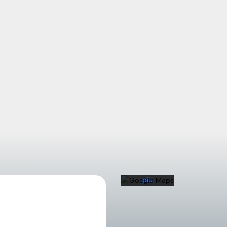
Caricando
la mappa,
l'utente
accetta
l'informativa
sulla
privacy di
Google.
Scopri di
più
Carica
la
mappa