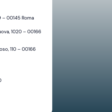
Sblocca
sempre
79 – 00145 Roma
Google
Maps
uova, 1020 – 00166
oso, 110 – 00166
0