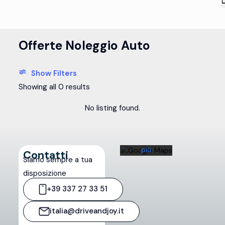
Offerte Noleggio Auto
Caricando
la mappa,
Show Filters
l'utente
accetta
Showing all 0 results
l'informativa
sulla
No listing found.
privacy di
Google.
Scopri di
più
Contatti
Siamo sempre a tua
Carica
disposizione
la
+39 337 27 33 51
mappa
italia@driveandjoy.it
Sblocca
sempre