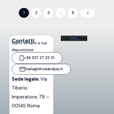
l'utente
accetta
l'informativa
1
2
3
…
6
sulla
privacy di
Google.
Scopri di
più
Contatti
Siamo sempre a tua
Carica
disposizione
la
+39 337 27 33 51
mappa
italia@driveandjoy.it
Sblocca
sempre
Sede legale:
Via
Google
Tiberio
Maps
Imperatore, 79 –
00145 Roma