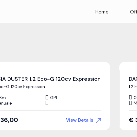
Home
Of
IA DUSTER 1.2 Eco-G 120cv Expression
DA
Eco-G 120cv Expression
1.2
 Km
GPL
0
nuale
M
336,00
€
View Details