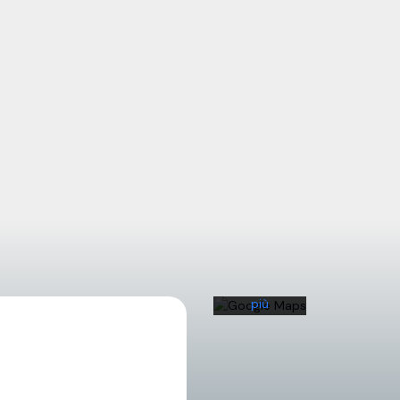
Caricando
la mappa,
l'utente
accetta
l'informativa
sulla
privacy di
Google.
Scopri di
più
Carica
la
mappa