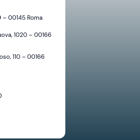
Sblocca
sempre
79 – 00145 Roma
Google
Maps
uova, 1020 – 00166
oso, 110 – 00166
0