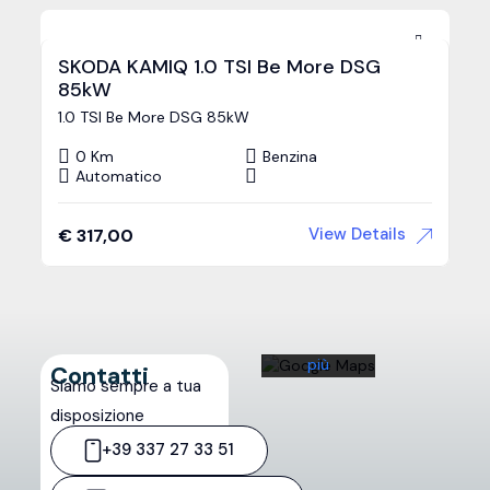
SKODA KAMIQ 1.0 TSI Be More DSG
85kW
1.0 TSI Be More DSG 85kW
Caricando
0 Km
Benzina
Automatico
la mappa,
l'utente
accetta
View Details
€
317,00
l'informativa
sulla
privacy di
Google.
Scopri di
più
Contatti
Siamo sempre a tua
Carica
disposizione
la
+39 337 27 33 51
mappa