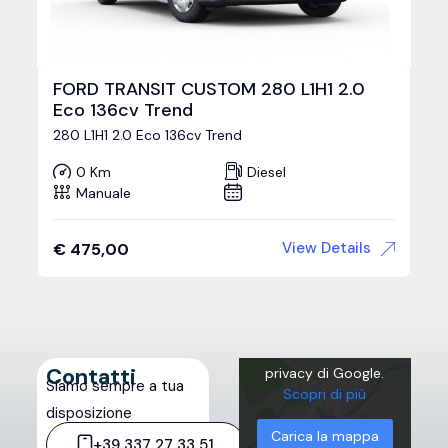
FORD TRANSIT CUSTOM 280 L1H1 2.0
Eco 136cv Trend
280 L1H1 2.0 Eco 136cv Trend
0 Km
Diesel
Manuale
View Details
€
475,00
Caricando la mappa,
l'utente accetta
l'informativa sulla
Contatti
privacy di Google.
Siamo sempre a tua
Scopri di più
disposizione
Carica la mappa
+39 337 27 33 51