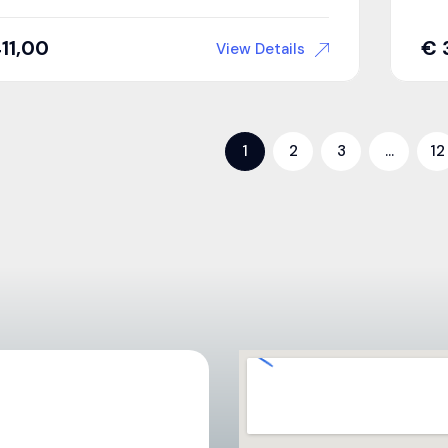
11,00
€
View Details
1
2
3
…
12