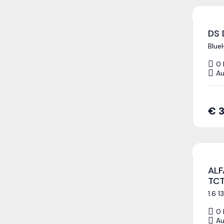
DS 
Blue
0
Au
€
ALF
TC
1.6 
0
Au