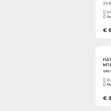
2.5 
0
Au
€
FIA
MT
VAN 
0
Ma
€