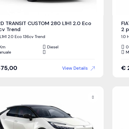
D TRANSIT CUSTOM 280 L1H1 2.0 Eco
FI
cv Trend
2 p
L1H1 2.0 Eco 136cv Trend
1.0
 Km
Diesel
0
nuale
M
475,00
€
View Details