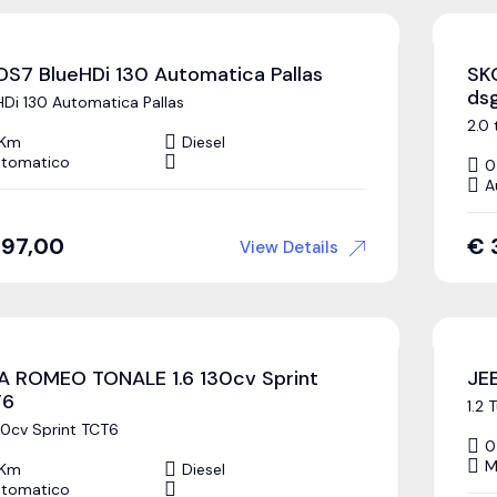
DS7 BlueHDi 130 Automatica Pallas
SK
ds
HDi 130 Automatica Pallas
2.0 
 Km
Diesel
tomatico
0
A
397,00
€
View Details
A ROMEO TONALE 1.6 130cv Sprint
JE
T6
1.2 
130cv Sprint TCT6
0
M
 Km
Diesel
tomatico