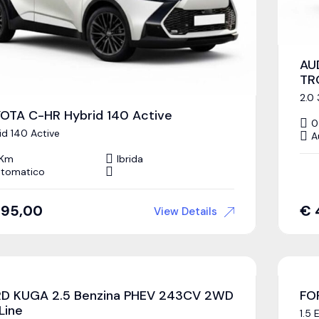
AU
TR
2.0
OTA C-HR Hybrid 140 Active
0
id 140 Active
A
 Km
Ibrida
tomatico
395,00
€
View Details
D KUGA 2.5 Benzina PHEV 243CV 2WD
FO
Line
1.5 