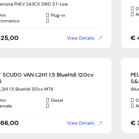
Benzina PHEV 243CV 2WD ST-Line
0
A
 Km
Plug-in
tomatico
525,00
€
View Details
T SCUDO VAN L2H1 1.5 BlueHdi 120cv
PE
6
S&
L2H1 1.5 BlueHdi 120cv MT6
Allu
 Km
Diesel
0
nuale
A
366,00
€
View Details