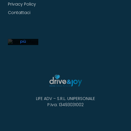
Privacy Policy
accetta
l'informativa
Contattaci
sulla
privacy di
Google.
Scopri di
più
Carica
la
mappa
Sblocca
sempre
Google
Maps
LIFE ADV – S.R.L. UNIPERSONALE
P.Iva: 13493031002