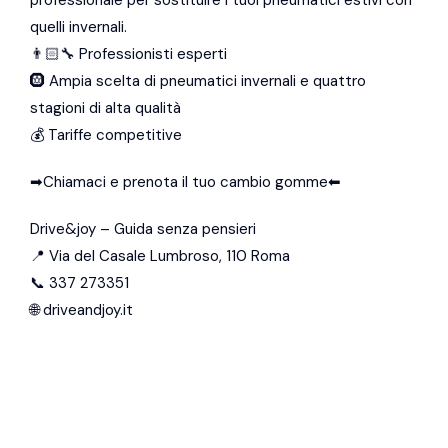
professionale per sostituire i tuoi pneumatici estivi con
quelli invernali.
👨🏻‍🔧 Professionisti esperti
🛞 Ampia scelta di pneumatici invernali e quattro
stagioni di alta qualità
💰 Tariffe competitive
➡Chiamaci e prenota il tuo cambio gomme⬅
Drive&joy – Guida senza pensieri
📍 Via del Casale Lumbroso, 110 Roma
📞 337 273351
🌐 driveandjoy.it