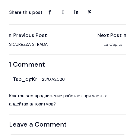
Share this post
Previous Post
Next Post
SICUREZZA STRADALE
La Capitale
E NUOVO CODICE
Automobile
DELLA STRADA
Corporate – Fleet &
1 Comment
Mobility
Tsp_qgKr
23/07/2026
Как
топ seo продвижение
работает при частых
апдейтах алгоритмов?
Leave a Comment