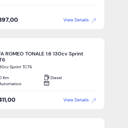
397,00
View Details
FA ROMEO TONALE 1.6 130cv Sprint
T6
130cv Sprint TCT6
0 Km
Diesel
Automatico
411,00
View Details