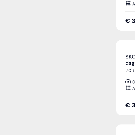
A
€
3
SKO
dsg
2.0 
0
A
€