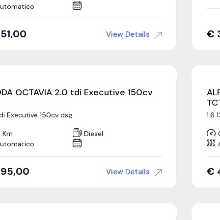
utomatico
51,00
€
View Details
DA OCTAVIA 2.0 tdi Executive 150cv
AL
TC
tdi Executive 150cv dsg
1.6 
 Km
Diesel
utomatico
395,00
€
View Details