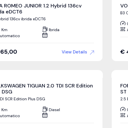
A ROMEO JUNIOR 1.2 Hybrid 136cv
VO
ida eDCT6
B3 
Hybrid 136cv ibrida eDCT6
 Km
Ibrida
utomatico
365,00
€
View Details
KSWAGEN TIGUAN 2.0 TDI SCR Edition
FO
s DSG
ST 
TDI SCR Edition Plus DSG
2.5
 Km
Diesel
utomatico