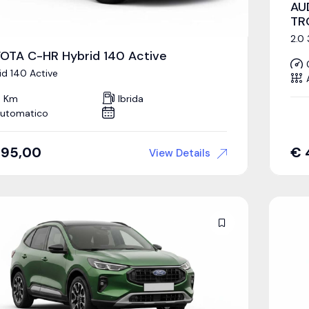
AU
TR
2.0
OTA C-HR Hybrid 140 Active
id 140 Active
 Km
Ibrida
utomatico
395,00
€
View Details