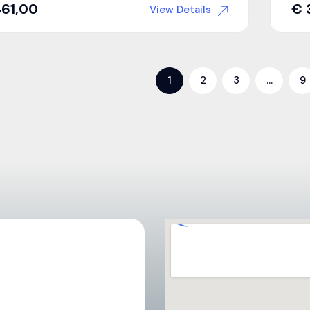
61,00
€
View Details
1
2
3
…
9