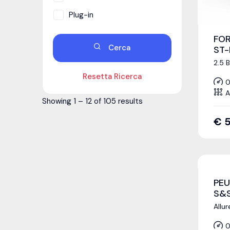
Plug-in
FOR
Cerca
ST-
2.5 
Resetta Ricerca
0
A
Showing
1
–
12
of 105 results
€
PEU
S&S
Allu
0