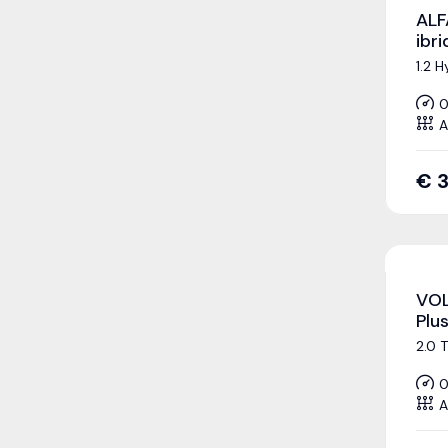
ALF
ibr
1.2 
0
A
€
VOL
Plu
2.0 
0
A