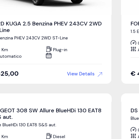
D KUGA 2.5 Benzina PHEV 243CV 2WD
FO
Line
1.5 
Benzina PHEV 243CV 2WD ST-Line
 Km
Plug-in
utomatico
525,00
€
View Details
GEOT 308 SW Allure BlueHDi 130 EAT8
DS
 aut.
Blu
re BlueHDi 130 EAT8 S&S aut.
 Km
Diesel