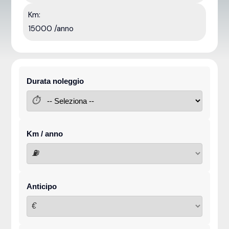
Km:
15000 /anno
Durata noleggio
⏱
Km / anno
⛽
Anticipo
€