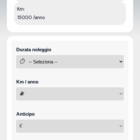
Km:
15000 /anno
Durata noleggio
⏱
Km / anno
⛽
Anticipo
€