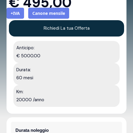
€
495,00
+IVA
Canone mensile
Richiedi La tua Offerta
Anticipo:
€ 5000.00
Durata:
60 mesi
Km:
20000 /anno
Durata noleggio