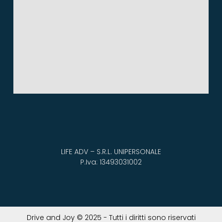
LIFE ADV – S.R.L. UNIPERSONALE
P.Iva: 13493031002
Drive and Joy © 2025 - Tutti i diritti sono riservati