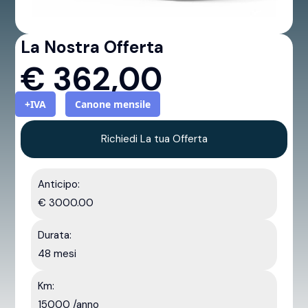
La Nostra Offerta
€
362,00
+IVA
Canone mensile
Richiedi La tua Offerta
Anticipo:
€ 3000.00
Durata:
48 mesi
Km:
15000 /anno