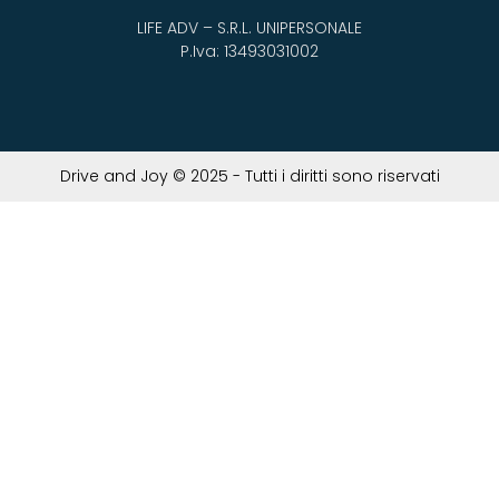
LIFE ADV – S.R.L. UNIPERSONALE
P.Iva: 13493031002
Drive and Joy © 2025 - Tutti i diritti sono riservati