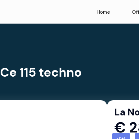
Home
Of
Ce 115 techno
La No
€
2
+IVA