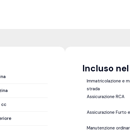
Incluso ne
ina
Immatricolazione e 
strada
zina
Assicurazione RCA
9
cc
Assicurazione Furto e
eriore
Manutenzione ordinar