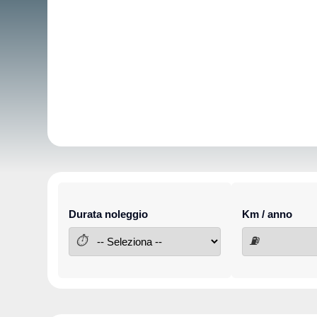
Durata noleggio
Km / anno
⏱
⛽