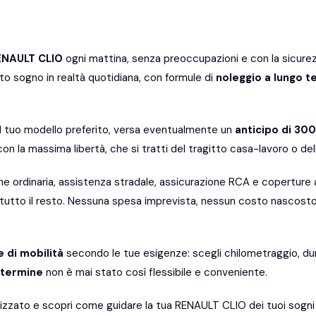
ENAULT CLIO
ogni mattina, senza preoccupazioni e con la sicurez
o sogno in realtà quotidiana, con formule di
noleggio a lungo t
il tuo modello preferito, versa eventualmente un
anticipo di 30
con la massima libertà, che si tratti del tragitto casa-lavoro o de
e ordinaria, assistenza stradale, assicurazione RCA e coperture a
i tutto il resto. Nessuna spesa imprevista, nessun costo nascost
e di mobilità
secondo le tue esigenze: scegli chilometraggio, dur
 termine
non è mai stato così flessibile e conveniente.
izzato e scopri come guidare la tua RENAULT CLIO dei tuoi sogn