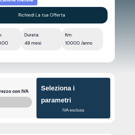
Richiedi La tua Offerta
o:
Durata:
Km:
0.00
48 mesi
10000 /anno
Seleziona i
rezzo con IVA
parametri
IVA esclusa