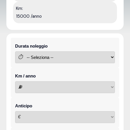
Km:
15000 /anno
Durata noleggio
⏱
Km / anno
⛽
Anticipo
€