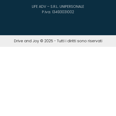
LIFE ADV – S.R.L. UNIPERSONALE
P.Iva: 13493031002
Drive and Joy © 2025 - Tutti i diritti sono riservati