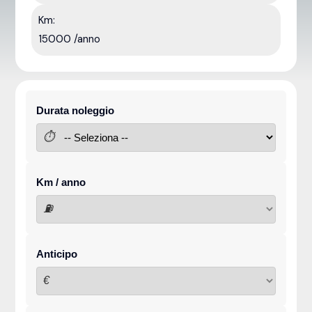
Km:
15000 /anno
Durata noleggio
⏱
Km / anno
⛽
Anticipo
€