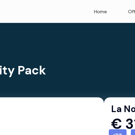
Home
Of
ty Pack
La No
€
3
+IVA