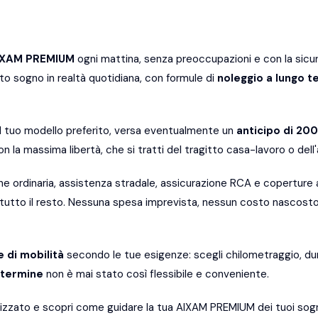
IXAM PREMIUM
ogni mattina, senza preoccupazioni e con la sicur
o sogno in realtà quotidiana, con formule di
noleggio a lungo t
il tuo modello preferito, versa eventualmente un
anticipo di 20
on la massima libertà, che si tratti del tragitto casa-lavoro o del
e ordinaria, assistenza stradale, assicurazione RCA e coperture a
i tutto il resto. Nessuna spesa imprevista, nessun costo nascost
e di mobilità
secondo le tue esigenze: scegli chilometraggio, dur
 termine
non è mai stato così flessibile e conveniente.
izzato e scopri come guidare la tua AIXAM PREMIUM dei tuoi so