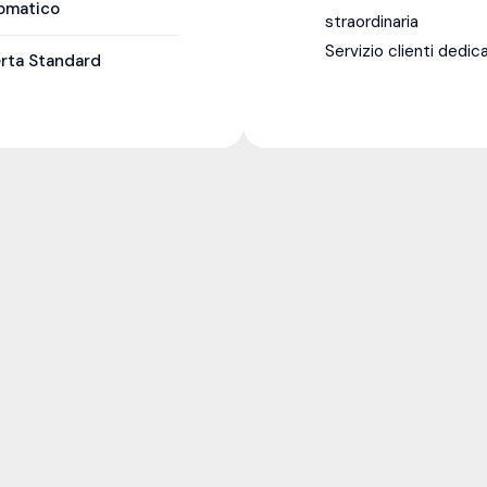
omatico
straordinaria
Servizio clienti dedic
erta Standard