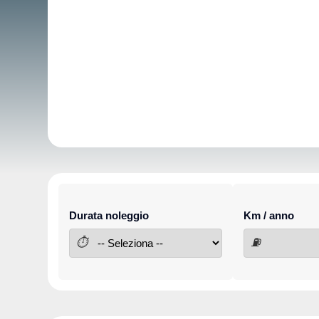
Durata noleggio
Km / anno
⏱
⛽