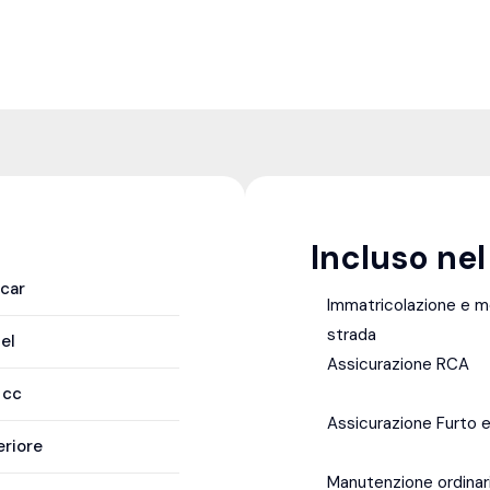
Incluso ne
icar
Immatricolazione e 
strada
el
Assicurazione RCA
9
cc
Assicurazione Furto e
eriore
Manutenzione ordinar