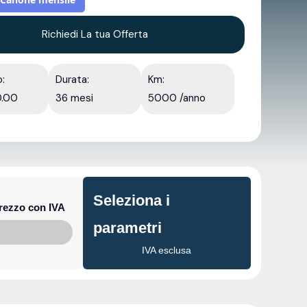
Richiedi La tua Offerta
o:
Durata:
Km:
.00
36 mesi
5000 /anno
Seleziona i
rezzo con IVA
parametri
IVA esclusa