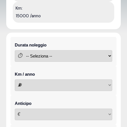
Km:
15000 /anno
Durata noleggio
⏱
Km / anno
⛽
Anticipo
€