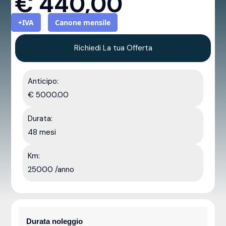
€
440,00
+IVA
Canone mensile
Richiedi La tua Offerta
Anticipo:
€ 5000.00
Durata:
48 mesi
Km:
25000 /anno
Durata noleggio