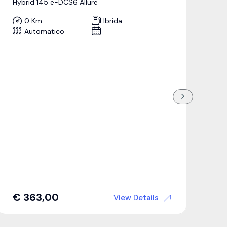
Hybrid 145 e-DCS6 Allure
0 Km
Ibrida
Automatico
€
363,00
€
View Details