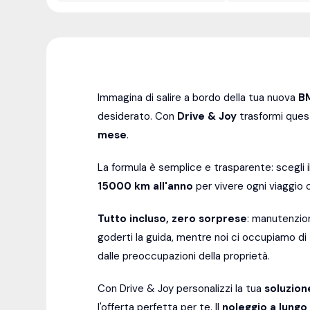
Immagina di salire a bordo della tua nuova
B
desiderato. Con
Drive & Joy
trasformi quest
mese
.
La formula è semplice e trasparente: scegli 
15000
km all'anno
per vivere ogni viaggio c
Tutto incluso, zero sorprese
: manutenzion
goderti la guida, mentre noi ci occupiamo d
dalle preoccupazioni della proprietà.
Con Drive & Joy personalizzi la tua
soluzion
l'offerta perfetta per te. Il
noleggio a lungo