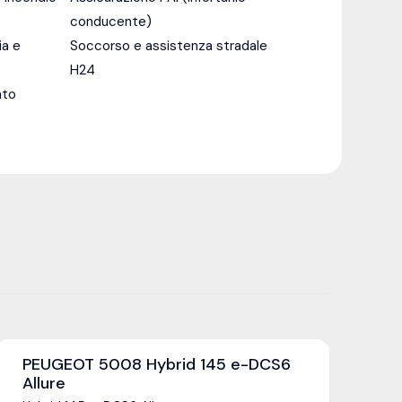
conducente)
ia e
Soccorso e assistenza stradale
H24
ato
PEUGEOT 5008 Hybrid 145 e-DCS6
L
Allure
1.