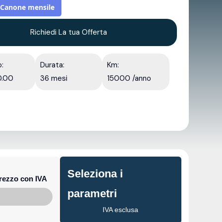
Canone mensile
Richiedi La tua Offerta
o:
Durata:
Km:
0.00
36 mesi
15000 /anno
Seleziona i
rezzo con IVA
parametri
IVA esclusa