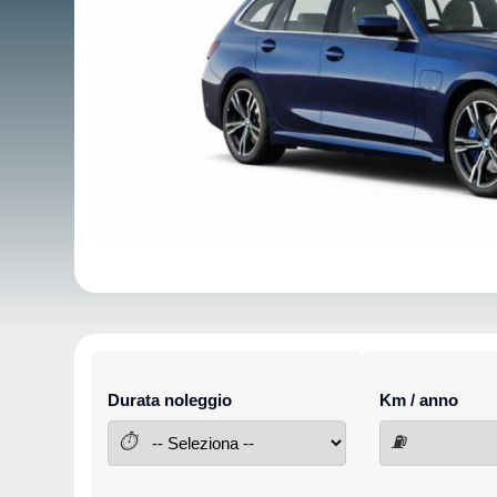
Durata noleggio
Km / anno
⏱
⛽