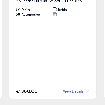
2.5 Benzina FHEV 180CV 2WD ST Line Auto
0 Km
Ibrida
Automatico
€
360,00
View Details