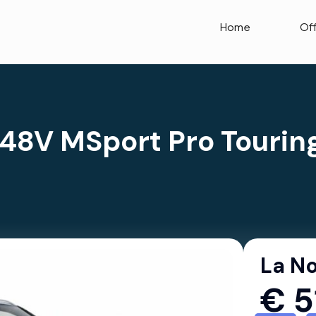
Home
Of
48V MSport Pro Tourin
La No
€
5