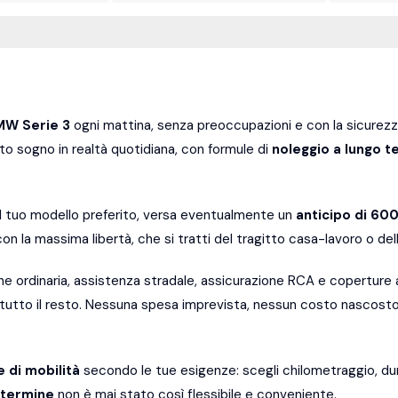
MW Serie 3
ogni mattina, senza preoccupazioni e con la sicurezz
o sogno in realtà quotidiana, con formule di
noleggio a lungo t
il tuo modello preferito, versa eventualmente un
anticipo di 60
on la massima libertà, che si tratti del tragitto casa-lavoro o de
e ordinaria, assistenza stradale, assicurazione RCA e coperture a
i tutto il resto. Nessuna spesa imprevista, nessun costo nascost
e di mobilità
secondo le tue esigenze: scegli chilometraggio, dur
 termine
non è mai stato così flessibile e conveniente.