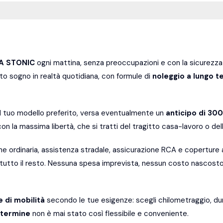
IA STONIC
ogni mattina, senza preoccupazioni e con la sicurezza 
o sogno in realtà quotidiana, con formule di
noleggio a lungo t
il tuo modello preferito, versa eventualmente un
anticipo di 30
on la massima libertà, che si tratti del tragitto casa-lavoro o de
e ordinaria, assistenza stradale, assicurazione RCA e coperture a
i tutto il resto. Nessuna spesa imprevista, nessun costo nascost
e di mobilità
secondo le tue esigenze: scegli chilometraggio, dur
 termine
non è mai stato così flessibile e conveniente.