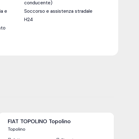
conducente)
ia e
Soccorso e assistenza stradale
H24
ato
FIAT TOPOLINO Topolino
F
Ec
Topolino
35