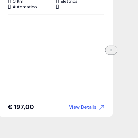
0 Km
Elettrica
Automatico
€
197,00
€
View Details