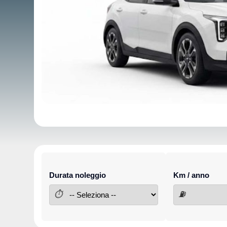
Durata noleggio
Km / anno
⏱
⛽