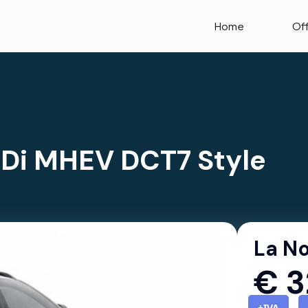
Home
Of
GDi MHEV DCT7 Style
La No
€
3
+IVA