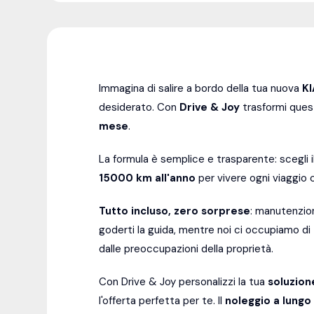
Immagina di salire a bordo della tua nuova
K
desiderato. Con
Drive & Joy
trasformi quest
mese
.
La formula è semplice e trasparente: scegli 
15000
km all'anno
per vivere ogni viaggio c
Tutto incluso, zero sorprese
: manutenzion
goderti la guida, mentre noi ci occupiamo d
dalle preoccupazioni della proprietà.
Con Drive & Joy personalizzi la tua
soluzion
l'offerta perfetta per te. Il
noleggio a lungo